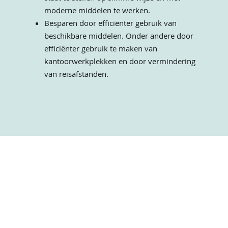
moderne middelen te werken.
Besparen door efficiënter gebruik van
beschikbare middelen. Onder andere door
efficiënter gebruik te maken van
kantoorwerkplekken en door vermindering
van reisafstanden.
Contact
Nassa
T
31 (0) 70 223 00 75
Expert
E
i
nfo@nassau-ws.com
Projec
Over 