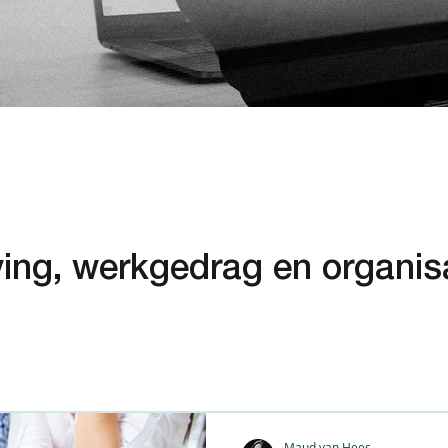
ng, werkgedrag en organis
Maud van Hees