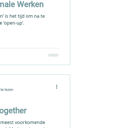
male Werken
n’ is het tijd om na te
e ‘open-up’.
te lezen
ogether
e meest voorkomende