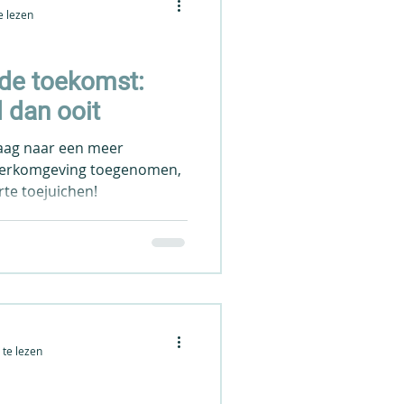
e lezen
 de toekomst:
 dan ooit
raag naar een meer
werkomgeving toegenomen,
rte toejuichen!
te lezen